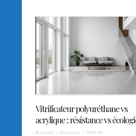
Vitrificateur polyuréthane vs
acrylique : résistance vs écologi
BY
OLIVIER
6 MOIS
AGO
PEINTURE