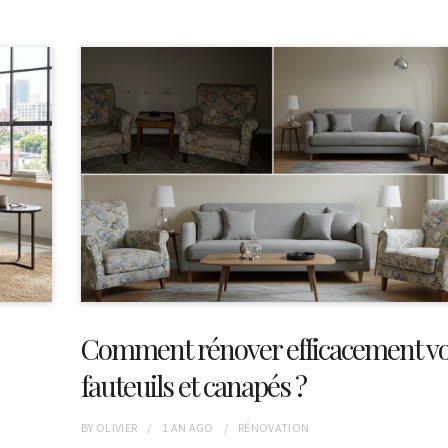
Comment rénover efficacement v
fauteuils et canapés ?
BY
OLIVIER
1 AN
AGO
RÉNOVATION