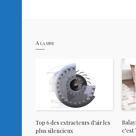
A la une
oisir pour
Balay
Top 6 des extracteurs d’air les
c’est
plus silencieux