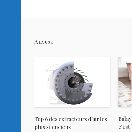
A la une
oisir pour
Balay
Top 6 des extracteurs d’air les
c’est
plus silencieux