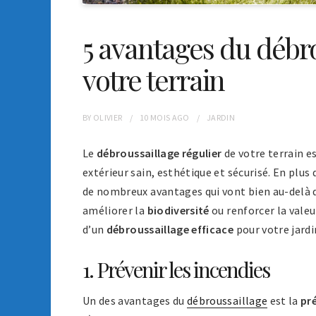
5 avantages du débro
votre terrain
BY
OLIVIER
10 MOIS
AGO
JARDIN
Le
débroussaillage régulier
de votre terrain e
extérieur sain, esthétique et sécurisé. En plus
de nombreux avantages qui vont bien au-delà de
améliorer la
biodiversité
ou renforcer la valeu
d’un
débroussaillage efficace
pour votre jardi
1. Prévenir les incendies
Un des avantages du
débroussaillage
est la
pr