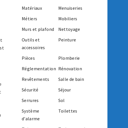
Matériaux
Menuiseries
Métiers
Mobiliers
Murs et plafond
Nettoyage
Outils et
Peinture
nt
accessoires
est
Pièces
Plomberie
Réglementation
Rénovation
Revêtements
Salle de bain
e
Sécurité
Séjour
t
Serrures
Sol
Système
Toilettes
n
d'alarme