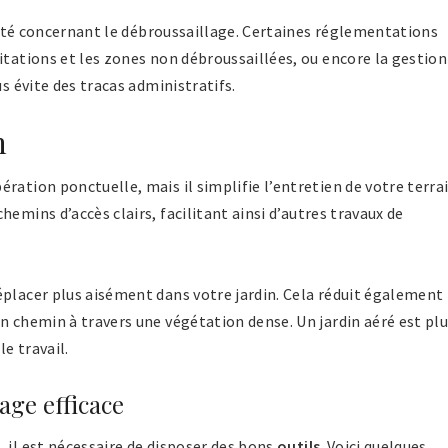
calité concernant le débroussaillage. Certaines réglementations
itations et les zones non débroussaillées, ou encore la gestion
us évite des tracas administratifs.
n
ration ponctuelle, mais il simplifie l’entretien de votre terra
hemins d’accès clairs, facilitant ainsi d’autres travaux de
placer plus aisément dans votre jardin. Cela réduit également 
n chemin à travers une végétation dense. Un jardin aéré est pl
le travail.
age efficace
 il est nécessaire de disposer des bons
outils
. Voici quelques