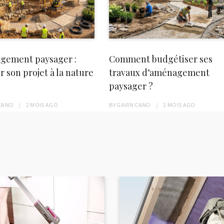
gement paysager :
Comment budgétiser ses
r son projet à la nature
travaux d’aménagement
paysager ?
CANO
2 MOIS
AGO
BY
GAVIN CANO
2 MOIS
AGO