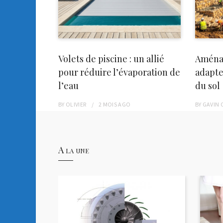
Volets de piscine : un allié
Aména
pour réduire l’évaporation de
adapte
l’eau
du sol
BY
OLIVIER
2 MOIS
AGO
BY
GAVIN 
A la une