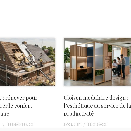
e : rénover pour
Cloison modulaire design :
rer le confort
l’esthétique au service de l
ique
productivité
R
4 SEMAINES
AGO
BY
OLIVIER
1 MOIS
AGO