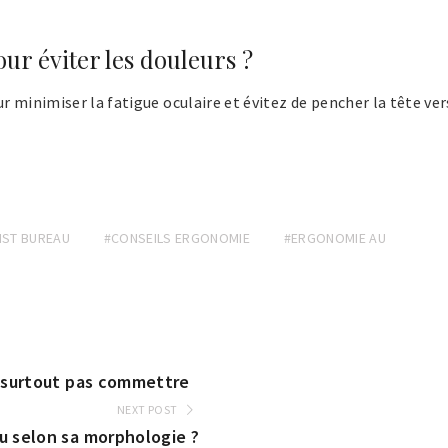
r éviter les douleurs ?
r minimiser la fatigue oculaire et évitez de pencher la tête ver
IST BUREAU
#CONSEILS ERGONOMIE
#ERGONOMIE AU
e surtout pas commettre
NEXT POST
u selon sa morphologie ?