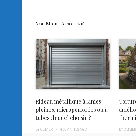
You Might Also Like:
Rideau métallique à lames
Toitur
pleines, microperforées ou à
amélio
tubes : lequel choisir ?
therm
BY
OLIVIER
4 SEMAINES
AGO
BY
OLIVIE