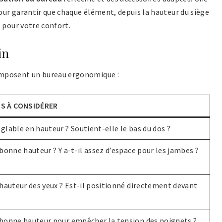
ur garantir que chaque élément, depuis la hauteur du siège
 pour votre confort.
in
omposent un bureau ergonomique :
S À CONSIDÉRER
églable en hauteur ? Soutient-elle le bas du dos ?
a bonne hauteur ? Y a-t-il assez d’espace pour les jambes ?
a hauteur des yeux ? Est-il positionné directement devant
 bonne hauteur pour empêcher la tension des poignets ?