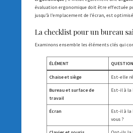
évaluation ergonomique doit être effectuée po
jusqu’à l’emplacement de l’écran, est optimisé
La checklist pour un bureau sa
Examinons ensemble les éléments clés qui c
ÉLÉMENT
QUESTION
Chaise et siège
Est-elle r
Bureau et surface de
Est-il à l
travail
Écran
Est-il à l
vous ?
Clavier et souris
Ont-ils la