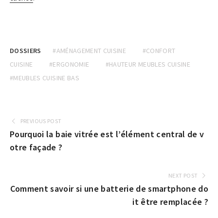
DOSSIERS
#AMÉNAGEMENT CUISINE
#CONFORT
CUISINE
#ERGONOMIE
#HAUTEUR MEUBLES CUISINE
#MEUBLES CUISINE BAS
PREVIOUS POST
Pourquoi la baie vitrée est l’élément central de v
otre façade ?
NEXT POST
Comment savoir si une batterie de smartphone do
it être remplacée ?