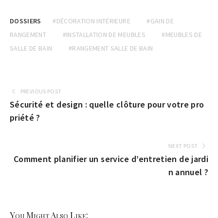
DOSSIERS
#DÉCORATION INTÉRIEURE
#GAIN DE
RANGEMENT
#INSTALLATION DE MEUBLES
#MEUBLES DE
SALLE DE BAIN
#RANGEMENT SALLE DE BAIN
PREVIOUS POST
Sécurité et design : quelle clôture pour votre pro
priété ?
NEXT POST
Comment planifier un service d’entretien de jardi
n annuel ?
You Might Also Like: