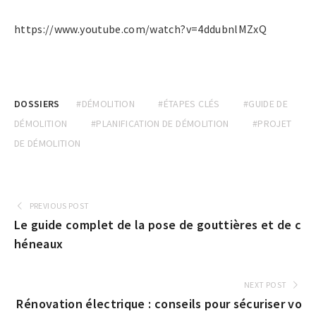
https://www.youtube.com/watch?v=4ddubnlMZxQ
DOSSIERS
#DÉMOLITION
#ÉTAPES CLÉS
#GUIDE DE
DÉMOLITION
#PLANIFICATION DE DÉMOLITION
#PROJET
DE DÉMOLITION
PREVIOUS POST
Le guide complet de la pose de gouttières et de c
héneaux
NEXT POST
Rénovation électrique : conseils pour sécuriser vo