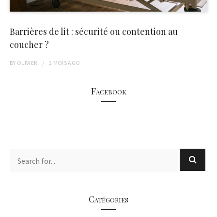
Barrières de lit : sécurité ou contention au
coucher ?
BY
OLIVIER
2 MOIS
AGO
Facebook
Catégories