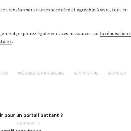
se transformer en un espace aéré et agréable à vivre, tout en
nagement, explorez également ces ressources sur
la rénovation 
ctures
.
DÉCO
#DÉCORATION INTÉRIEURE
#JOINTS FINS
#TON SUR
ir pour un portail battant ?
NEXT POST