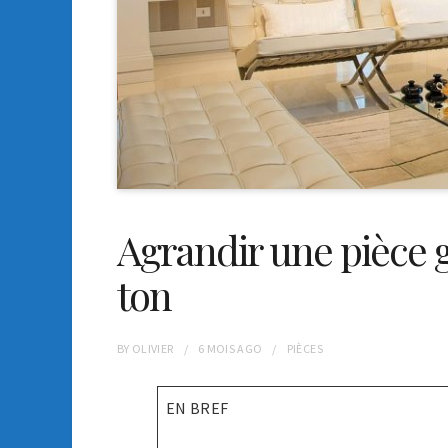
Agrandir une pièce g
ton
BY
OLIVIER
6 MOIS
AGO
PIÈCES
EN BREF