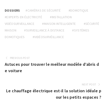
DOSSIERS
#CAMÉRAS DE SÉCURITÉ
#DOMOTIQUE
#EXPERTS EN ÉLECTRICITÉ
#INSTALLATION
VIDÉOSURVEILLANCE
#MAISON INTELLIGENTE
#SÉCURITÉ
MAISON
#SURVEILLANCE À DISTANCE
#SYSTÈMES
DOMOTIQUES
#VIDÉOSURVÉILLANCE
PREVIOUS POST
Astuces pour trouver le meilleur modèle d’abris d
e voiture
NEXT POST
Le chauffage électrique est-il la solution idéale p
our les petits espaces ?