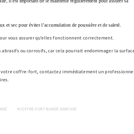
allé, il est important de le maintenir régulièrement pour assurer sa
ux et sec pour éviter l’accumulation de poussière et de saleté.
 pour vous assurer qu’elles fonctionnent correctement.
s abrasifs ou corrosifs, car cela pourrait endommager la surfac
c votre coffre-fort, contactez immédiatement un professionne
ires.
INDÉ
#COFFRE-FORT BLINDÉ IGNIFUGE